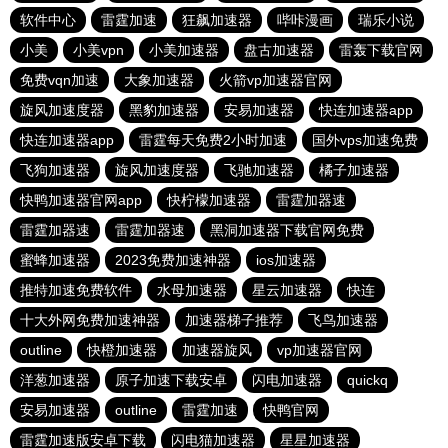
软件中心
雷霆加速
狂飙加速器
哔咔漫画
瑞乐小说
小美
小美vpn
小美加速器
盘古加速器
雷轰下载官网
免费vqn加速
大象加速器
火箭vp加速器官网
旋风加速度器
黑豹加速器
安易加速器
快连加速器app
快连加速器app
雷霆每天免费2小时加速
国外vps加速免费
飞狗加速器
旋风加速度器
飞驰加速器
橘子加速器
快鸭加速器官网app
快柠檬加速器
雷霆加器速
雷霆加器速
雷霆加器速
黑洞加速器下载官网免费
蜜蜂加速器
2023免费加速神器
ios加速器
推特加速免费软件
水母加速器
星云加速器
快连
十大外网免费加速神器
加速器梯子推荐
飞鸟加速器
outline
快橙加速器
加速器旋风
vp加速器官网
洋葱加速器
原子加速下载安卓
闪电加速器
quickq
安易加速器
outline
雷霆加速
快鸭官网
雷霆加速版安卓下载
闪电猫加速器
星星加速器