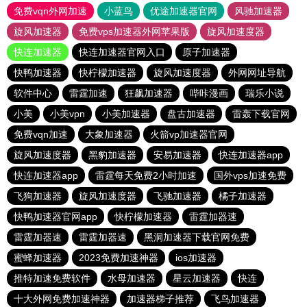
免费vqn外网加速
小蓝鸟
优途加速器官网
风驰加速器
旋风加速器
免费vps加速器外网苹果版
旋风加速度器
快连加速器
快连加速器官网入口
原子加速器
快鸭加速器
快柠檬加速器
旋风加速度器
外网网址导航
软件中心
雷霆加速
狂飙加速器
哔咔漫画
瑞乐小说
小美
小美vpn
小美加速器
盘古加速器
雷轰下载官网
免费vqn加速
大象加速器
火箭vp加速器官网
旋风加速度器
黑豹加速器
安易加速器
快连加速器app
快连加速器app
雷霆每天免费2小时加速
国外vps加速免费
飞狗加速器
旋风加速度器
飞驰加速器
橘子加速器
快鸭加速器官网app
快柠檬加速器
雷霆加器速
雷霆加器速
雷霆加器速
黑洞加速器下载官网免费
蜜蜂加速器
2023免费加速神器
ios加速器
推特加速免费软件
水母加速器
星云加速器
快连
十大外网免费加速神器
加速器梯子推荐
飞鸟加速器