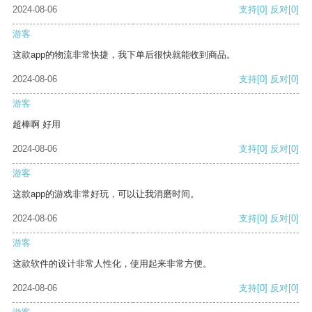
2024-08-06
支持
[0]
反对
[0]
游客
这款app的物流非常快捷，我下单后很快就能收到商品。
2024-08-06
支持
[0]
反对
[0]
游客
超棒啊 好用
2024-08-06
支持
[0]
反对
[0]
游客
这款app的游戏非常好玩，可以让我消磨时间。
2024-08-06
支持
[0]
反对
[0]
游客
这款软件的设计非常人性化，使用起来非常方便。
2024-08-06
支持
[0]
反对
[0]