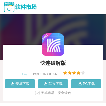
快连破解版
工具
|
时间：2024-08-06
|
安卓下载
苹果下载
PC下载
安卓市场，安全绿色