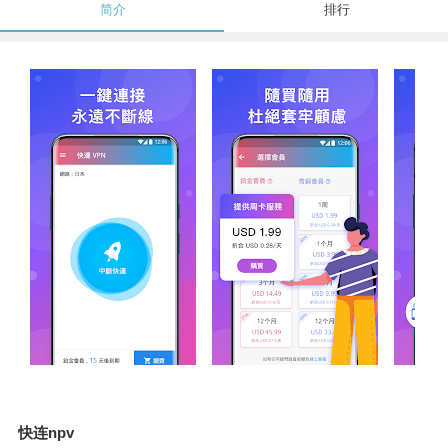
简介
排行
快连npv