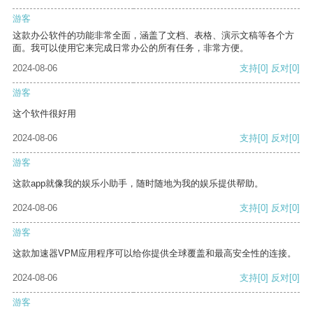
游客
这款办公软件的功能非常全面，涵盖了文档、表格、演示文稿等各个方
面。我可以使用它来完成日常办公的所有任务，非常方便。
2024-08-06
支持
[0]
反对
[0]
游客
这个软件很好用
2024-08-06
支持
[0]
反对
[0]
游客
这款app就像我的娱乐小助手，随时随地为我的娱乐提供帮助。
2024-08-06
支持
[0]
反对
[0]
游客
这款加速器VPM应用程序可以给你提供全球覆盖和最高安全性的连接。
2024-08-06
支持
[0]
反对
[0]
游客