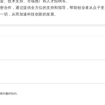
金、技术支持、市场推广和人才招聘等。
合作，通过提供全方位的支持和指导，帮助创业者从点子变
一切，从而加速科技创新的发展。
己感兴趣的知识。