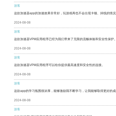
游客
这款加速器app的加速效果非常好，玩游戏再也不会出现卡顿、掉线的情况
2024-08-08
游客
这款加速器VPM应用程序已经为我们带来了无限的流畅体验和安全性保护
2024-08-08
游客
这款加速器VPM应用程序可以给你提供最高速度和安全性的连接。
2024-08-08
游客
这款app的学习氛围很浓厚，能够激励我不断学习，让我能够取得更好的成
2024-08-08
游客