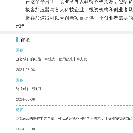
在这个平台上，创业者可以获得各种资源，包括资
极客加速器与各大科技企业、投资机构和创业者紧密
极客加速器可以为创新项目提供一个创业者需要的
#3#
评论
游客
这款软件的功能非常强大，使用起来非常方便。
2024-08-08
游客
这个软件很好用
2024-08-08
游客
这款app的课程非常丰富，可以满足我不同的学习需求，让我能够找到自
2024-08-08