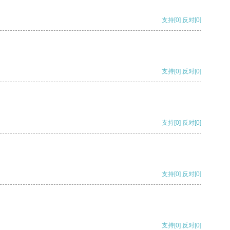
支持
[0]
反对
[0]
支持
[0]
反对
[0]
支持
[0]
反对
[0]
支持
[0]
反对
[0]
支持
[0]
反对
[0]