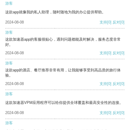
游客
这款app就像我的私人助理，随时随地为我的办公提供帮助。
2024-08-08
支持
[0]
反对
[0]
游客
这款加速器app的客服很贴心，遇到问题都能及时解决，服务态度非常
好。
2024-08-08
支持
[0]
反对
[0]
游客
这款app的酒店、餐厅推荐非常有用，让我能够享受到高品质的旅行体
验。
2024-08-08
支持
[0]
反对
[0]
游客
这款加速器VPM应用程序可以给你提供全球覆盖和最高安全性的连接。
2024-08-08
支持
[0]
反对
[0]
游客