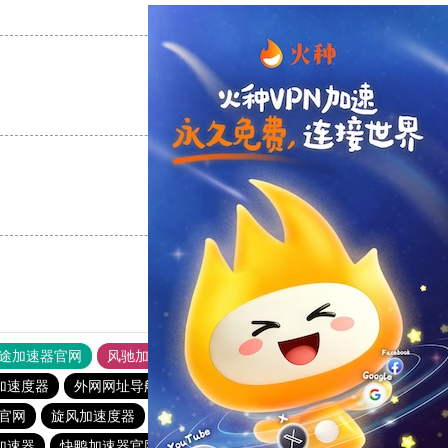
支持
[0]
反对
[0]
支持
[0]
反对
[0]
支持
[0]
反对
[0]
途加速器官网
风驰加速器
旋风加速器
加速度器
外网网址导航
软件中心
雷霆加速
狂飙加速器
器官网
旋风加速度器
黑豹加速器
安易加速器
加速器
快鸭加速器官网app
快柠檬加速器
雷霆加器速