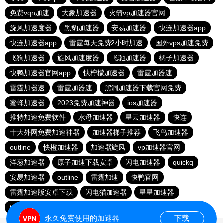
免费vqn加速
大象加速器
火箭vp加速器官网
旋风加速度器
黑豹加速器
安易加速器
快连加速器app
快连加速器app
雷霆每天免费2小时加速
国外vps加速免费
飞狗加速器
旋风加速度器
飞驰加速器
橘子加速器
快鸭加速器官网app
快柠檬加速器
雷霆加器速
雷霆加器速
雷霆加器速
黑洞加速器下载官网免费
蜜蜂加速器
2023免费加速神器
ios加速器
推特加速免费软件
水母加速器
星云加速器
快连
十大外网免费加速神器
加速器梯子推荐
飞鸟加速器
outline
快橙加速器
加速器旋风
vp加速器官网
洋葱加速器
原子加速下载安卓
闪电加速器
quickq
安易加速器
outline
雷霆加速
快鸭官网
雷霆加速版安卓下载
闪电猫加速器
星星加速器
twitter加速器
永久免费使用的加速器
下载