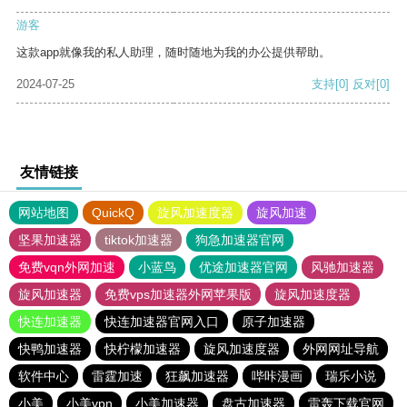
游客
这款app就像我的私人助理，随时随地为我的办公提供帮助。
2024-07-25
支持
[0]
反对
[0]
友情链接
网站地图
QuickQ
旋风加速度器
旋风加速
坚果加速器
tiktok加速器
狗急加速器官网
免费vqn外网加速
小蓝鸟
优途加速器官网
风驰加速器
旋风加速器
免费vps加速器外网苹果版
旋风加速度器
快连加速器
快连加速器官网入口
原子加速器
快鸭加速器
快柠檬加速器
旋风加速度器
外网网址导航
软件中心
雷霆加速
狂飙加速器
哔咔漫画
瑞乐小说
小美
小美vpn
小美加速器
盘古加速器
雷轰下载官网