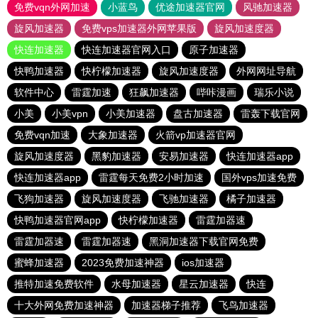
免费vqn外网加速
小蓝鸟
优途加速器官网
风驰加速器
旋风加速器
免费vps加速器外网苹果版
旋风加速度器
快连加速器
快连加速器官网入口
原子加速器
快鸭加速器
快柠檬加速器
旋风加速度器
外网网址导航
软件中心
雷霆加速
狂飙加速器
哔咔漫画
瑞乐小说
小美
小美vpn
小美加速器
盘古加速器
雷轰下载官网
免费vqn加速
大象加速器
火箭vp加速器官网
旋风加速度器
黑豹加速器
安易加速器
快连加速器app
快连加速器app
雷霆每天免费2小时加速
国外vps加速免费
飞狗加速器
旋风加速度器
飞驰加速器
橘子加速器
快鸭加速器官网app
快柠檬加速器
雷霆加器速
雷霆加器速
雷霆加器速
黑洞加速器下载官网免费
蜜蜂加速器
2023免费加速神器
ios加速器
推特加速免费软件
水母加速器
星云加速器
快连
十大外网免费加速神器
加速器梯子推荐
飞鸟加速器