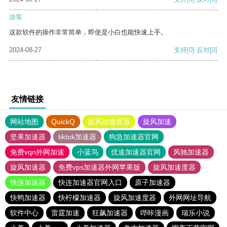
游客
这款软件的操作非常简单，即使是小白也能快速上手。
2024-08-27
支持
[0]
反对
[0]
友情链接
网站地图
QuickQ
旋风加速度器
旋风加速
坚果加速器
tiktok加速器
狗急加速器官网
免费vqn外网加速
小蓝鸟
优途加速器官网
风驰加速器
旋风加速器
免费vps加速器外网苹果版
旋风加速度器
快连加速器
快连加速器官网入口
原子加速器
快鸭加速器
快柠檬加速器
旋风加速度器
外网网址导航
软件中心
雷霆加速
狂飙加速器
哔咔漫画
瑞乐小说