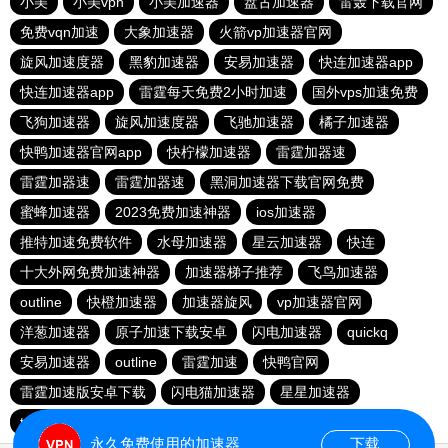
小美
小美vpn
小美加速器
盘古加速器
雷轰下载官网
免费vqn加速
大象加速器
火箭vp加速器官网
旋风加速度器
黑豹加速器
安易加速器
快连加速器app
快连加速器app
雷霆每天免费2小时加速
国外vps加速免费
飞狗加速器
旋风加速度器
飞驰加速器
橘子加速器
快鸭加速器官网app
快柠檬加速器
雷霆加器速
雷霆加器速
雷霆加器速
黑洞加速器下载官网免费
蜜蜂加速器
2023免费加速神器
ios加速器
推特加速免费软件
水母加速器
星云加速器
快连
十大外网免费加速神器
加速器梯子推荐
飞鸟加速器
outline
快橙加速器
加速器旋风
vp加速器官网
洋葱加速器
原子加速下载安卓
闪电加速器
quickq
安易加速器
outline
雷霆加速
快鸭官网
雷霆加速版安卓下载
闪电猫加速器
星星加速器
twitter加速器
永久免费使用的加速器
下载