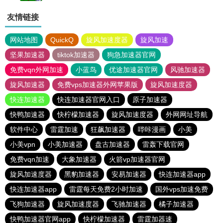
友情链接
网站地图
QuickQ
旋风加速度器
旋风加速
坚果加速器
tiktok加速器
狗急加速器官网
免费vqn外网加速
小蓝鸟
优途加速器官网
风驰加速器
旋风加速器
免费vps加速器外网苹果版
旋风加速度器
快连加速器
快连加速器官网入口
原子加速器
快鸭加速器
快柠檬加速器
旋风加速度器
外网网址导航
软件中心
雷霆加速
狂飙加速器
哔咔漫画
小美
小美vpn
小美加速器
盘古加速器
雷轰下载官网
免费vqn加速
大象加速器
火箭vp加速器官网
旋风加速度器
黑豹加速器
安易加速器
快连加速器app
快连加速器app
雷霆每天免费2小时加速
国外vps加速免费
飞狗加速器
旋风加速度器
飞驰加速器
橘子加速器
快鸭加速器官网app
快柠檬加速器
雷霆加器速